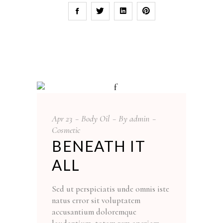
Apr
23
Body Oil
By
admin
Cosmetic
BENEATH IT
ALL
Sed ut perspiciatis unde omnis iste
natus error sit voluptatem
accusantium doloremque