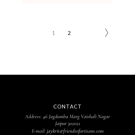
1
2
CONTACT
Address:
46 Jagdamba Marg Vaishali Nagar
Jaipur 302021
E-mail:
jaykrit@friendsofartisans.com