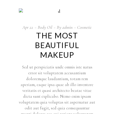
Apr
22
Body Oil
By
admin
Cosmetic
THE MOST
BEAUTIFUL
MAKEUP
Sed ut perspiciatis unde omnis iste natus
error sit voluptatem accusantium
doloremque laudantium, totam rem
aperiam, eaque ipsa quae ab illo inventore
veritatis et quasi architecto beatae vitae
dicta sunt explicabo. Nemo enim ipsam
voluptatem quia voluptas sit aspernatur aut
odit aut fugit, sed quia consequuntur
magni dolores eos qui ratione voluptatem