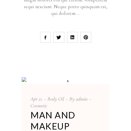
sequi nesciunt. Neque porro quisquam est,
qui dolorem
Apr
21
Body Oil
By
admin
Cosmetic
MAN AND
MAKEUP