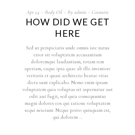
Apr
24
Body Oil
By
admin
Cosmetic
HOW DID WE GET
HERE
Sed ut perspiciatis unde omnis iste natus
error sit voluptatem accusantium
doloremque laudantium, totam rem
aperiam, eaque ipsa quae ab illo inventore
veritatis et quasi architecto beatae vitae
dicta sunt explicabo. Nemo enim ipsam
voluptatem quia voluptas sit aspernatur aut
odit aut fugit, sed quia consequuntur
magni dolores eos qui ratione voluptatem
sequi nesciunt. Neque porro quisquam est,
qui dolorem